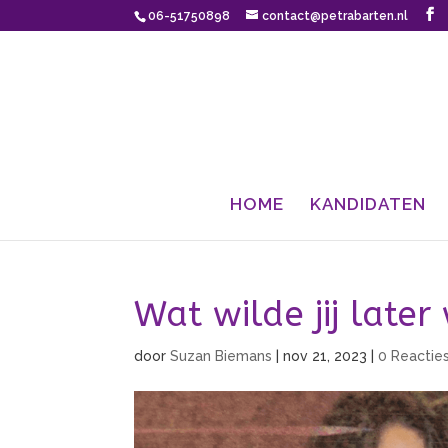
06-51750898
contact@petrabarten.nl
HOME
KANDIDATEN
Wat wilde jij late
door
Suzan Biemans
|
nov 21, 2023
|
0 Reactie