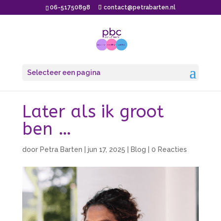
06-51750898
contact@petrabarten.nl
Selecteer een pagina
Later als ik groot
ben …
door
Petra Barten
|
jun 17, 2025
|
Blog
|
0 Reacties