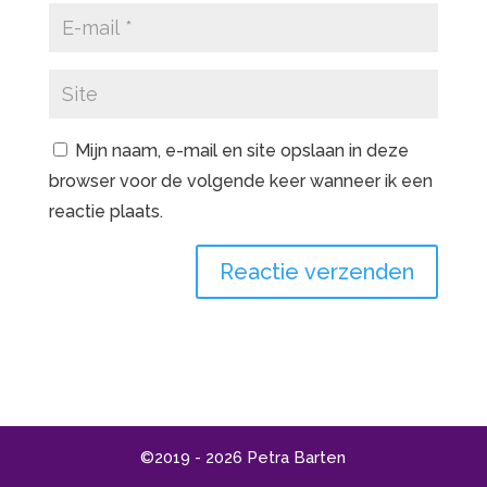
Mijn naam, e-mail en site opslaan in deze
browser voor de volgende keer wanneer ik een
reactie plaats.
A
l
t
e
r
©2019 - 2026 Petra Barten
n