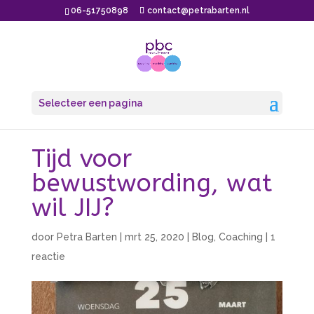
06-51750898
contact@petrabarten.nl
Selecteer een pagina
Tijd voor
bewustwording, wat
wil JIJ?
door
Petra Barten
|
mrt 25, 2020
|
Blog
,
Coaching
|
1
reactie