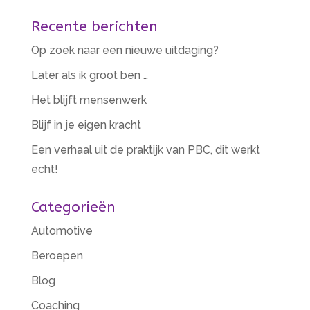
n
Recente berichten
a
Op zoek naar een nieuwe uitdaging?
t
i
Later als ik groot ben …
v
Het blijft mensenwerk
e
Blijf in je eigen kracht
:
Een verhaal uit de praktijk van PBC, dit werkt
echt!
Categorieën
Automotive
Beroepen
Blog
Coaching