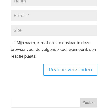
Mijn naam, e-mail en site opslaan in deze
browser voor de volgende keer wanneer ik een
reactie plaats.
A
l
t
e
r